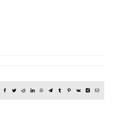
Facebook
Twitter
Reddit
LinkedIn
WhatsApp
Telegram
Tumblr
Pinterest
Vk
Xing
Email