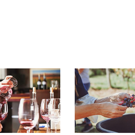
Descobrindo
Carvalho 
Varietais