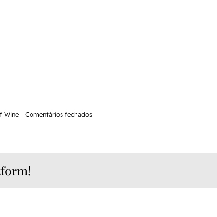
em
of Wine
|
Comentários fechados
WineCamp
tform!